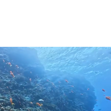
体験ダイビング
ラマ (チービシ) 体験ダイビング
窟体験ダイビング
ケル
シュノーケル
マ (チービシ) シュノーケル
ス講習
ャーター
グポイントで選ぶ