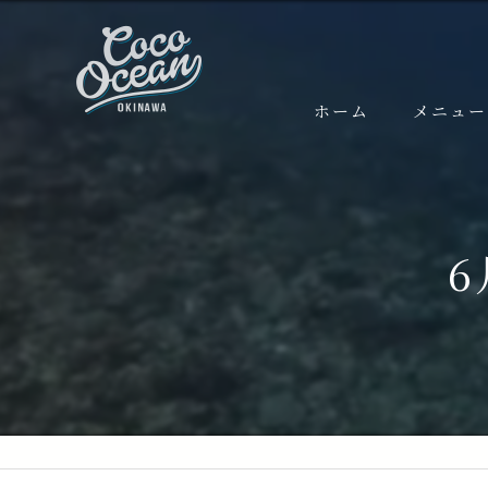
ホーム
メニュー
FUNダイ
ケラマ
半日ケラ
本島 (
粟国遠
渡名喜
体験ダイ