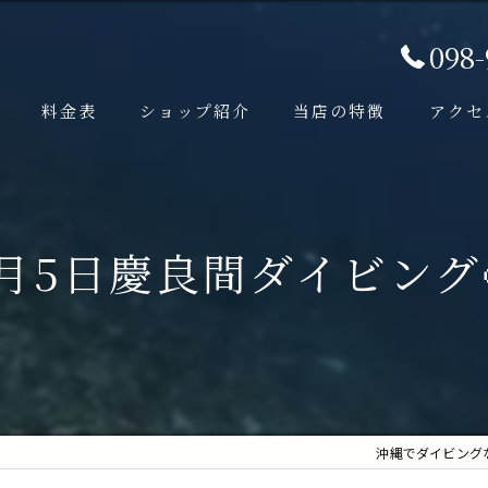
098
料金表
ショップ紹介
当店の特徴
アクセ
ビング
口コミ
少人数
FUNダイビング
写真サービス
6月5日慶良間ダイビング
マ (チービシ) FUNダイビング
低価格
青の洞窟・万座方面) FUNダイビング
遠征
征FUNダイビング
ケラマ諸島
遠征FUNダイビング
沖縄でダイビングなら
ビング