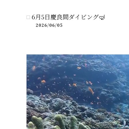
ケラマ
6月5日慶良間ダイビング🤿
2026/06/05
半日ケ
青の洞
シュノー
ケラマ
半日ケラ
ライセン
ボートチ
ダイビン