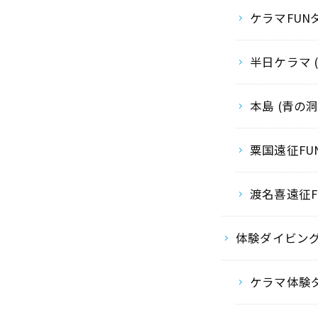
ケラマFUN
半日ケラマ 
本島 (青の
粟国遠征FU
渡名喜遠征F
体験ダイビン
ケラマ体験