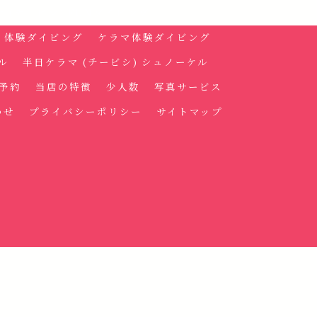
 (チービシ) FUNダイビング
体験ダイビング
ケラマ体験ダイビング
ル
半日ケラマ (チービシ) シュノーケル
予約
当店の特徴
少人数
写真サービス
わせ
プライバシーポリシー
サイトマップ