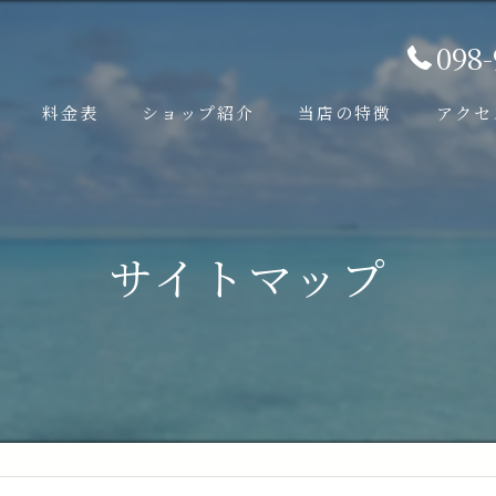
098
料金表
ショップ紹介
当店の特徴
アクセ
ビング
口コミ
少人数
FUNダイビング
写真サービス
サイトマップ
マ (チービシ) FUNダイビング
低価格
青の洞窟・万座方面) FUNダイビング
遠征
征FUNダイビング
ケラマ諸島
遠征FUNダイビング
ビング