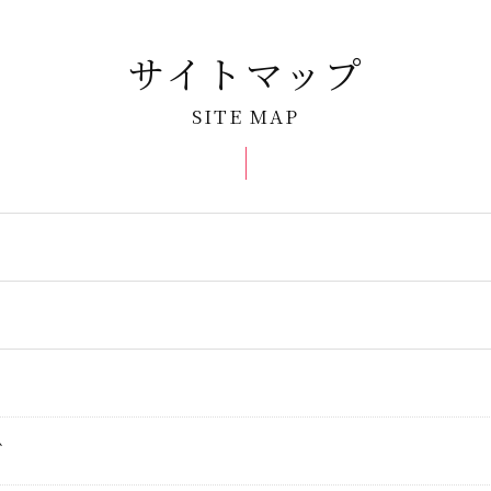
体験ダイビング
サイトマップ
ラマ (チービシ) 体験ダイビング
SITE MAP
窟体験ダイビング
ケル
シュノーケル
マ (チービシ) シュノーケル
ス講習
ャーター
グ
グポイントで選ぶ