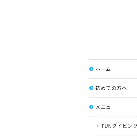
ケラマ
半日ケ
青の洞
シュノー
ホーム
ケラマ
半日ケラ
初めての方へ
ライセン
メニュー
ボートチ
FUNダイビン
ダイビン