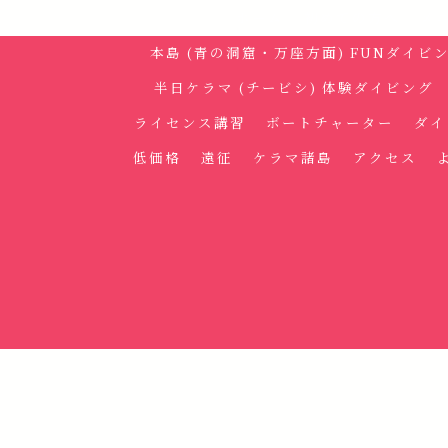
ホーム
初めての方へ
メ
本島 (青の洞窟・万座方面) FUNダイビ
半日ケラマ (チービシ) 体験ダイビング
ライセンス講習
ボートチャーター
ダイ
低価格
遠征
ケラマ諸島
アクセス