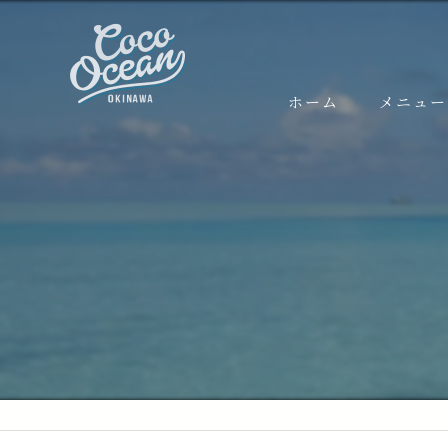
ホーム
メニュー
FUNダイ
ケラマ
半日ケラ
本島 (
粟国遠
渡名喜
体験ダイ