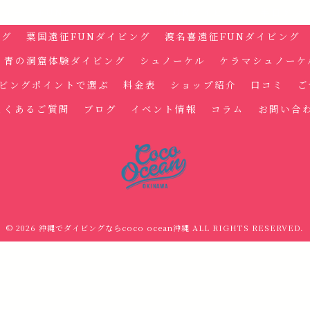
ニュー
FUNダイビング
ケラマFUNダイビング
半日ケラマ
ング
粟国遠征FUNダイビング
渡名喜遠征FUNダイビング
青の洞窟体験ダイビング
シュノーケル
ケラマシュノーケ
ビングポイントで選ぶ
料金表
ショップ紹介
口コミ
ご
よくあるご質問
ブログ
イベント情報
コラム
お問い合
© 2026 沖縄でダイビングならcoco ocean沖縄 ALL RIGHTS RESERVED.