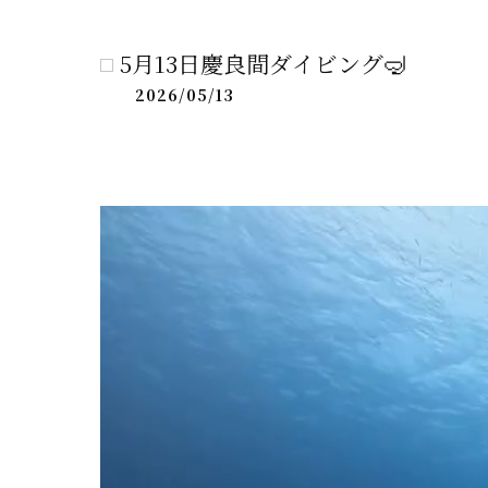
ケラマ
5月13日慶良間ダイビング🤿
2026/05/13
半日ケ
青の洞
シュノー
ケラマ
半日ケラ
ライセン
ボートチ
ダイビン