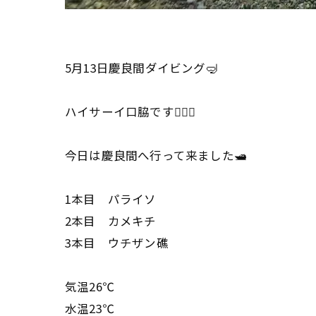
5月13日慶良間ダイビング🤿
ハイサーイ口脇です🙋🏾‍♂️
今日は慶良間へ行って来ました🛥️
1本目 パライソ
2本目 カメキチ
3本目 ウチザン礁
気温26℃
水温23℃