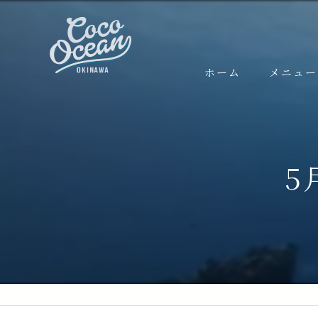
ホーム
メニュー
FUNダイ
ケラマ
5
半日ケラ
本島 (
粟国遠
渡名喜
体験ダイ