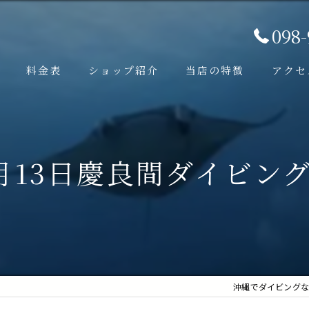
098
料金表
ショップ紹介
当店の特徴
アクセ
ビング
口コミ
少人数
FUNダイビング
写真サービス
月13日慶良間ダイビング
マ (チービシ) FUNダイビング
低価格
青の洞窟・万座方面) FUNダイビング
遠征
征FUNダイビング
ケラマ諸島
遠征FUNダイビング
沖縄でダイビングならc
ビング