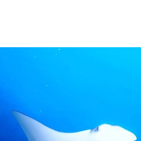
体験ダイビング
ラマ (チービシ) 体験ダイビング
窟体験ダイビング
ケル
シュノーケル
マ (チービシ) シュノーケル
ス講習
ャーター
グポイントで選ぶ