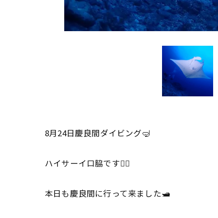
8月24日慶良間ダイビング🤿
ハイサーイ口脇です🙋‍♂️
本日も慶良間に行って来ました🛥