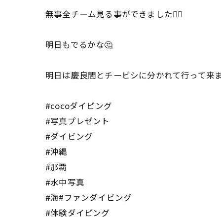
無事全チーム見る事ができました🙆‍♂️
明日もでるかな🤔
明日は慶良間とチービシに分かれて行って来ま
#cocoダイビング
#写真プレゼント
#ダイビング
#沖縄
#那覇
#水中写真
#海#ファンダイビング
#体験ダイビング