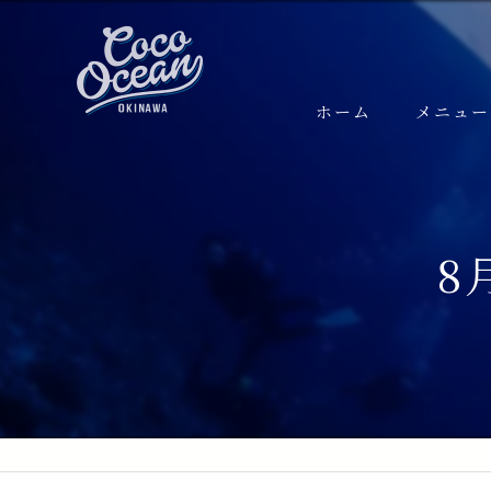
ホーム
メニュー
FUNダイ
ケラマ
8
半日ケラ
本島 (
粟国遠
渡名喜
体験ダイ