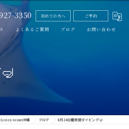
-927-3350
初めての方へ
ご予約
ス
よくあるご質問
ブログ
お問い合わせ
イベント情報
コラム
🤿
oco ocean沖縄
ブログ
8月24日慶良間ダイビング🤿