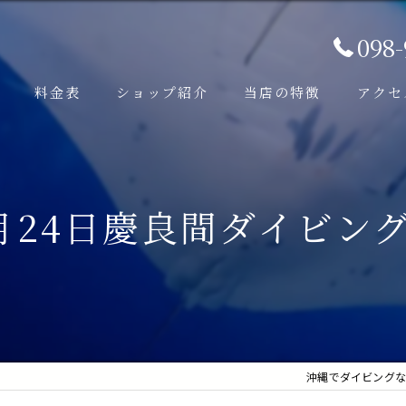
098
料金表
ショップ紹介
当店の特徴
アクセ
ビング
口コミ
少人数
FUNダイビング
写真サービス
月24日慶良間ダイビング
マ (チービシ) FUNダイビング
低価格
青の洞窟・万座方面) FUNダイビング
遠征
征FUNダイビング
ケラマ諸島
遠征FUNダイビング
沖縄でダイビングならc
ビング