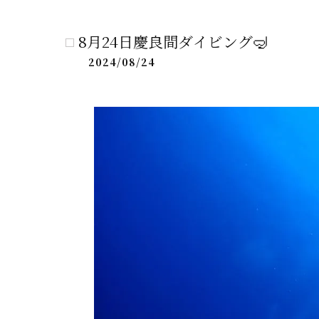
ケラマ
8月24日慶良間ダイビング🤿
2024/08/24
半日ケ
青の洞
シュノー
ケラマ
半日ケラ
ライセン
ボートチ
ダイビン