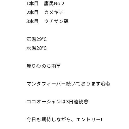
1本目 唐馬No.2
2本目 カメキチ
3本目 ウチザン礁
気温29℃
水温28℃
曇り☁️のち雨☔️
マンタフィーバー続いております😆👍
ココオーシャンは3日連続😳
今日も期待しながら、エントリー❗️