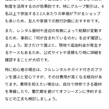
午前・午後で変わる慶良間ダイビングの魅
制度を活用するのが効果的です。特にグループ割引は、4
力
名以上で参加すると1人あたりの単価が下がるショップ
慶良間ダイビングショップおすすめポイン
も多いため、友人や家族での旅行計画におすすめです。
ト解説
また、レンタル器材や送迎の有無によって総額が変動す
那覇発と現地集合の費用差を徹底比較
るため、事前に「何が含まれているのか」を必ず確認し
知らなきゃ損する慶良間の値段比較術
ましょう。安さだけで選ぶと、現地で追加料金が発生す
慶良間ダイビング値段の内訳を徹底解剖
るケースもあるため、公式サイトや見積もり時に詳細を
確認することが大切です。
1回あたりの慶良間ダイビング費用比較方法
レンタル代込みプランの見極め方と注意点
特に初心者の場合は、フルレンタルやガイド付きのプラ
ンを選ぶと安心ですが、その分費用が高くなる傾向があ
おすすめダイビングショップの料金比較術
ります。費用を抑えたい場合は、自分で持参できる器材
追加料金がかかる慶良間ダイビングの落と
を準備したり、繁忙期を避けてオフシーズンに予約する
し穴
などの工夫も検討しましょう。
午後も楽しめる慶良間ダイビング体験