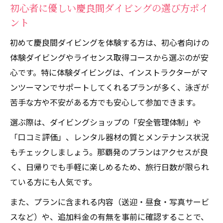
午後出発の慶良間ダイビング体験の魅力
初心者に優しい慶良間ダイビングの選び方ポイ
慶良間ダイビング午後プランの選び方ガイ
ント
ド
初めて慶良間ダイビングを体験する方は、初心者向けの
初心者向け午後ダイビングのおすすめポイ
体験ダイビングやライセンス取得コースから選ぶのが安
ント
心です。特に体験ダイビングは、インストラクターがマ
午後も安心な慶良間ダイビングショップ比
ンツーマンでサポートしてくれるプランが多く、泳ぎが
較
苦手な方や不安がある方でも安心して参加できます。
午後便利用時のダイビング費用注意点
選ぶ際は、ダイビングショップの「安全管理体制」や
ライセンス取得にも役立つ費用知識
「口コミ評価」、レンタル器材の質とメンテナンス状況
慶良間ダイビングライセンス取得の費用相
もチェックしましょう。那覇発のプランはアクセスが良
場
く、日帰りでも手軽に楽しめるため、旅行日数が限られ
ライセンス講習と体験ダイビング費用の違
ている方にも人気です。
い
また、プランに含まれる内容（送迎・昼食・写真サービ
ライセンス取得でお得な慶良間プランとは
スなど）や、追加料金の有無を事前に確認することで、