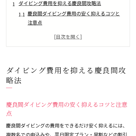
ダイビング費用を抑える慶良間攻略法
慶良間ダイビング費用の安く抑えるコツと
注意点
初心者に優しい慶良間ダイビングの選び方
ポイント
慶良間ダイビングで損しない総額チェック
方法
ダイビング費用を抑える慶良間攻
ダイビングショップ選びで値段に差が出る
略法
理由
慶良間ダイビングのおすすめプラン比較ガ
イド
慶良間ダイビング費用の安く抑えるコツと注意
慶良間ダイビングと那覇発プランの違い
点
那覇発慶良間ダイビングの特徴と費用比較
慶良間ダイビングの費用をできるだけ安く抑えるには、
送迎付き慶良間ダイビングプランの選び方
複数名での申込みや、平日限定プラン・早割などの割引